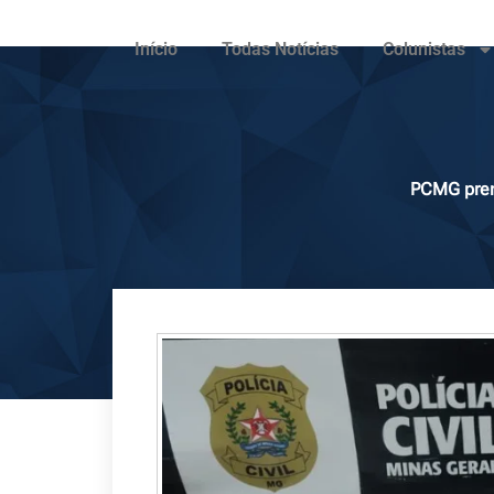
Início
Todas Notícias
Colunistas
PCMG pren