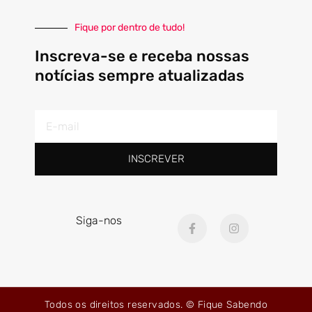
Fique por dentro de tudo!
Inscreva-se e receba nossas
notícias sempre atualizadas
E-
mail
INSCREVER
F
I
Siga-nos
a
n
c
s
e
t
b
a
o
g
o
r
k
a
Todos os direitos reservados. © Fique Sabendo
-
m