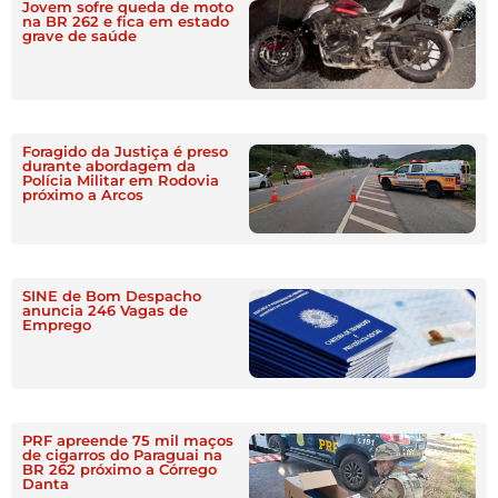
Jovem sofre queda de moto
na BR 262 e fica em estado
grave de saúde
Foragido da Justiça é preso
durante abordagem da
Polícia Militar em Rodovia
próximo a Arcos
SINE de Bom Despacho
anuncia 246 Vagas de
Emprego
PRF apreende 75 mil maços
de cigarros do Paraguai na
BR 262 próximo a Córrego
Danta