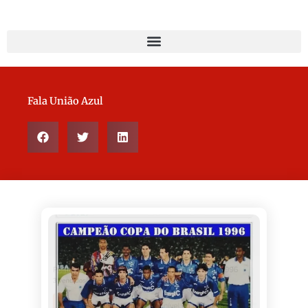
Fala União Azul
Page
Page
Page
Page
Page