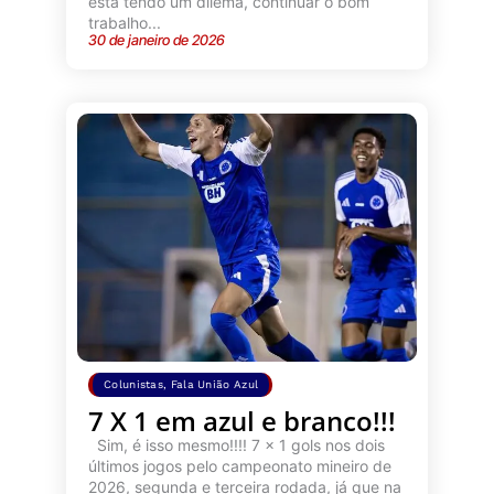
está tendo um dilema, continuar o bom
trabalho...
30 de janeiro de 2026
Colunistas
,
Fala União Azul
7 X 1 em azul e branco!!!
Sim, é isso mesmo!!!! 7 x 1 gols nos dois
últimos jogos pelo campeonato mineiro de
2026, segunda e terceira rodada, já que na