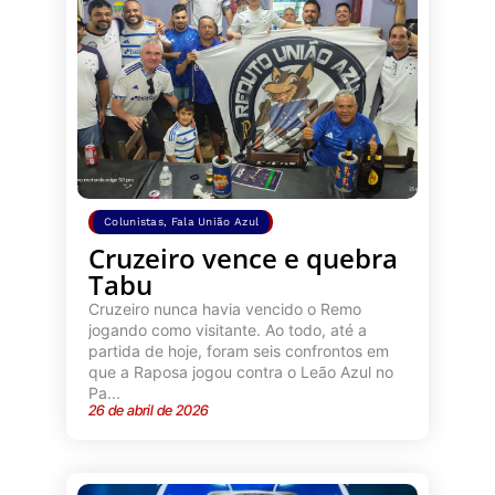
Colunistas
,
Fala União Azul
Cruzeiro vence e quebra
Tabu
Cruzeiro nunca havia vencido o Remo
jogando como visitante. Ao todo, até a
partida de hoje, foram seis confrontos em
que a Raposa jogou contra o Leão Azul no
Pa...
26 de abril de 2026