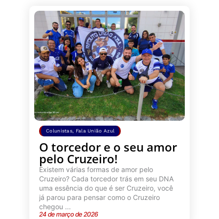
Colunistas
,
Fala União Azul
O torcedor e o seu amor
pelo Cruzeiro!
Existem várias formas de amor pelo
Cruzeiro? Cada torcedor trás em seu DNA
uma essência do que é ser Cruzeiro, você
já parou para pensar como o Cruzeiro
chegou ...
24 de março de 2026