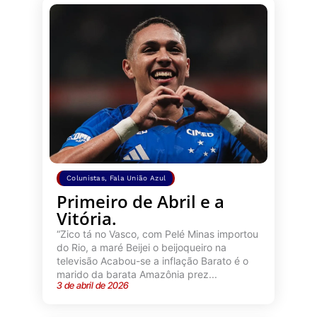
Colunistas
,
Fala União Azul
Primeiro de Abril e a
Vitória.
“Zico tá no Vasco, com Pelé Minas importou
do Rio, a maré Beijei o beijoqueiro na
televisão Acabou-se a inflação Barato é o
marido da barata Amazônia prez...
3 de abril de 2026