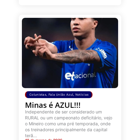
Colunistas
,
Fala União Azul
,
Notícias
Minas é AZUL!!!
Independente de ser considerado um
RURAL ou um campeonato deficitário, vejo
o Mineiro como uma pré temporada, onde
os treinadores principalmente da capital
terã...