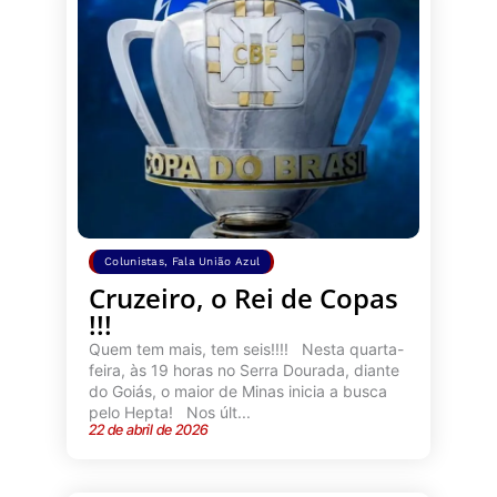
Colunistas
,
Fala União Azul
Cruzeiro, o Rei de Copas
!!!
Quem tem mais, tem seis!!!! Nesta quarta-
feira, às 19 horas no Serra Dourada, diante
do Goiás, o maior de Minas inicia a busca
pelo Hepta! Nos últ...
22 de abril de 2026