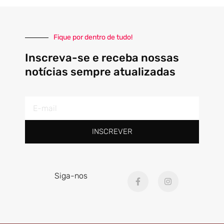
Fique por dentro de tudo!
Inscreva-se e receba nossas
notícias sempre atualizadas
E-
mail
INSCREVER
F
I
Siga-nos
a
n
c
s
e
t
b
a
o
g
o
r