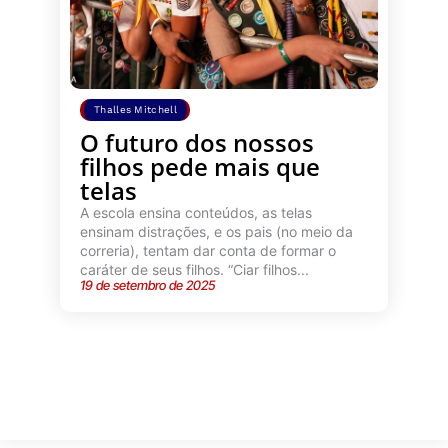
Thalles Mitchell
O futuro dos nossos
filhos pede mais que
telas
A escola ensina conteúdos, as telas
ensinam distrações, e os pais (no meio da
correria), tentam dar conta de formar o
caráter de seus filhos. “Ciar filhos...
19 de setembro de 2025