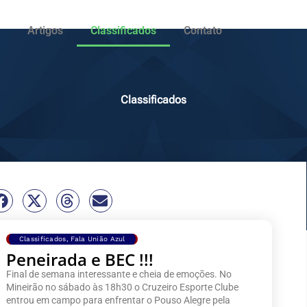
Artigos
Classificados
Contato
Classificados
Classificados
,
Fala União Azul
Peneirada e BEC !!!
Final de semana interessante e cheia de emoções. No
Mineirão no sábado às 18h30 o Cruzeiro Esporte Clube
entrou em campo para enfrentar o Pouso Alegre pela