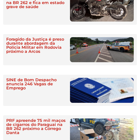
na BR 262 e fica em estado
grave de saúde
Foragido da Justiça é preso
durante abordagem da
Polícia Militar em Rodovia
próximo a Arcos
SINE de Bom Despacho
anuncia 246 Vagas de
Emprego
PRF apreende 75 mil maços
de cigarros do Paraguai na
BR 262 próximo a Córrego
Danta