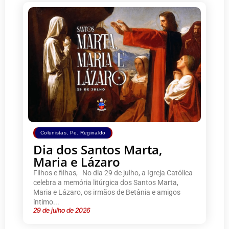
Colunistas
,
Pe. Reginaldo
Dia dos Santos Marta,
Maria e Lázaro
Filhos e filhas, No dia 29 de julho, a Igreja Católica
celebra a memória litúrgica dos Santos Marta,
Maria e Lázaro, os irmãos de Betânia e amigos
íntimo...
29 de julho de 2026