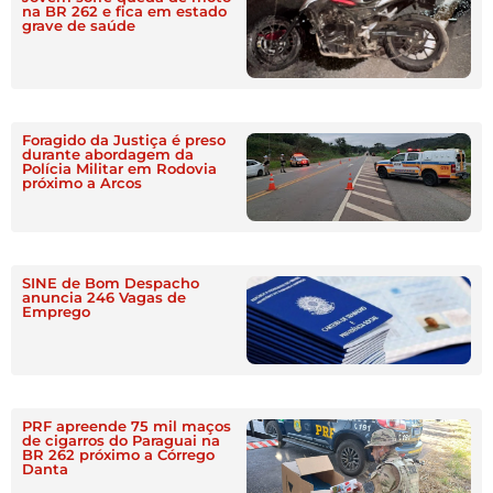
na BR 262 e fica em estado
grave de saúde
Foragido da Justiça é preso
durante abordagem da
Polícia Militar em Rodovia
próximo a Arcos
SINE de Bom Despacho
anuncia 246 Vagas de
Emprego
PRF apreende 75 mil maços
de cigarros do Paraguai na
BR 262 próximo a Córrego
Danta