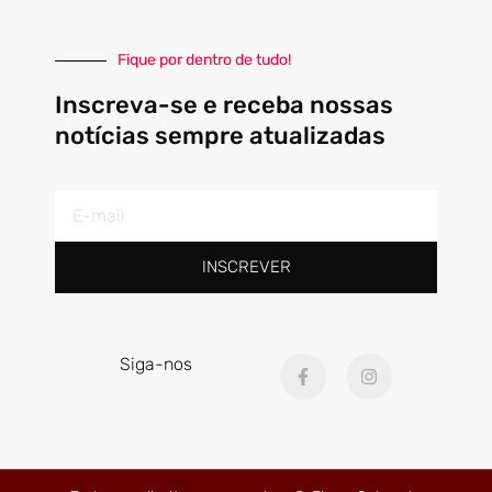
Fique por dentro de tudo!
Inscreva-se e receba nossas
notícias sempre atualizadas
E-
mail
INSCREVER
F
I
Siga-nos
a
n
c
s
e
t
b
a
o
g
o
r
k
a