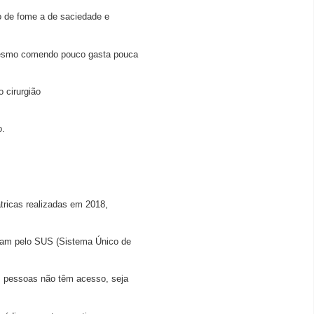
o de fome a de saciedade e
mesmo comendo pouco gasta pouca
o cirurgião
o.
tricas realizadas em 2018,
ram pelo SUS (Sistema Único de
s pessoas não têm acesso, seja