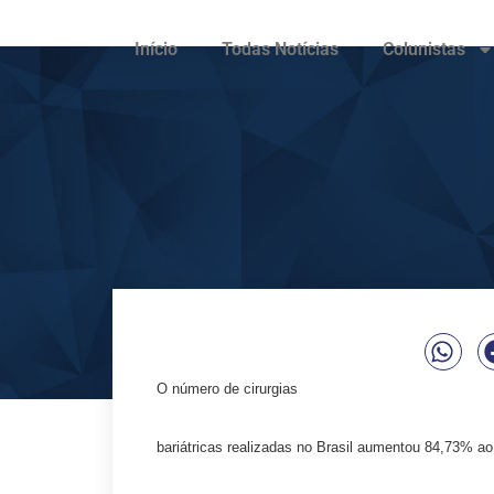
Início
Todas Notícias
Colunistas
O número de cirurgias
bariátricas realizadas no Brasil aumentou 84,73% a