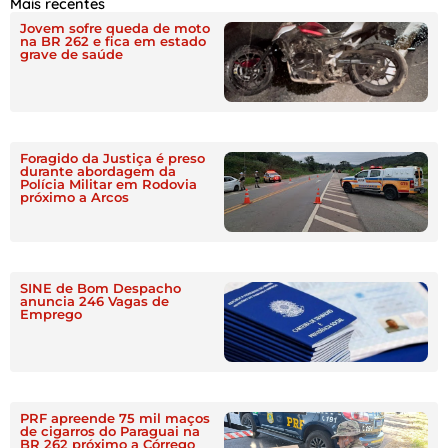
Mais recentes
Jovem sofre queda de moto
na BR 262 e fica em estado
grave de saúde
Foragido da Justiça é preso
durante abordagem da
Polícia Militar em Rodovia
próximo a Arcos
SINE de Bom Despacho
anuncia 246 Vagas de
Emprego
PRF apreende 75 mil maços
de cigarros do Paraguai na
BR 262 próximo a Córrego