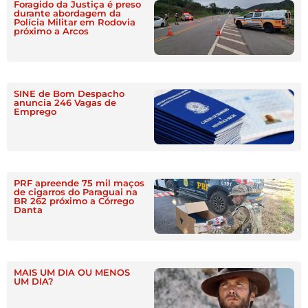
Foragido da Justiça é preso
durante abordagem da
Polícia Militar em Rodovia
próximo a Arcos
SINE de Bom Despacho
anuncia 246 Vagas de
Emprego
PRF apreende 75 mil maços
de cigarros do Paraguai na
BR 262 próximo a Córrego
Danta
MAIS UM DIA OU MENOS
UM DIA?