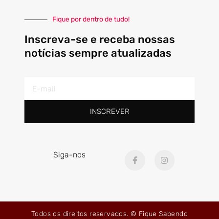
Fique por dentro de tudo!
Inscreva-se e receba nossas
notícias sempre atualizadas
E-
mail
INSCREVER
F
I
Siga-nos
a
n
c
s
e
t
b
a
o
g
o
r
k
a
Todos os direitos reservados. © Fique Sabendo
-
m