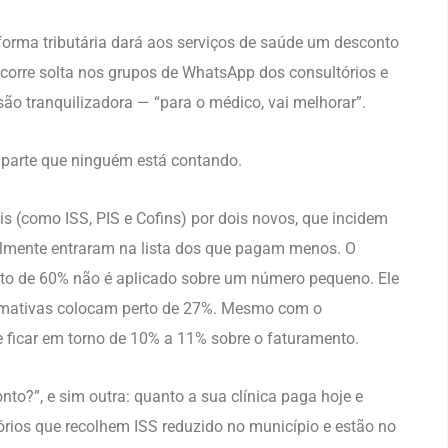
eforma tributária dará aos serviços de saúde um desconto
orre solta nos grupos de WhatsApp dos consultórios e
 tranquilizadora — “para o médico, vai melhorar”.
a parte que ninguém está contando.
ais (como ISS, PIS e Cofins) por dois novos, que incidem
almente entraram na lista dos que pagam menos. O
nto de 60% não é aplicado sobre um número pequeno. Ele
stimativas colocam perto de 27%. Mesmo com o
e ficar em torno de 10% a 11% sobre o faturamento.
nto?”, e sim outra: quanto a sua clínica paga hoje e
órios que recolhem ISS reduzido no município e estão no