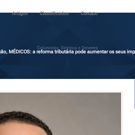
Artigos
Classificados
Contato
Colunistas
,
Direitos e Deveres
ão, MÉDICOS: a reforma tributária pode aumentar os seus im