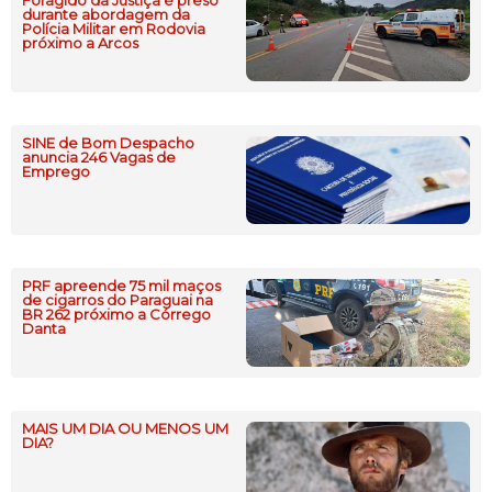
durante abordagem da
Polícia Militar em Rodovia
próximo a Arcos
SINE de Bom Despacho
anuncia 246 Vagas de
Emprego
PRF apreende 75 mil maços
de cigarros do Paraguai na
BR 262 próximo a Córrego
Danta
MAIS UM DIA OU MENOS UM
DIA?