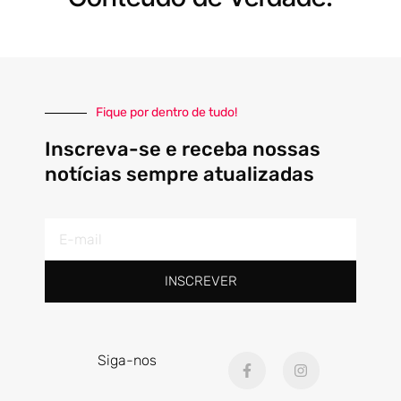
Fique por dentro de tudo!
Inscreva-se e receba nossas
notícias sempre atualizadas
E-
mail
INSCREVER
F
I
Siga-nos
a
n
c
s