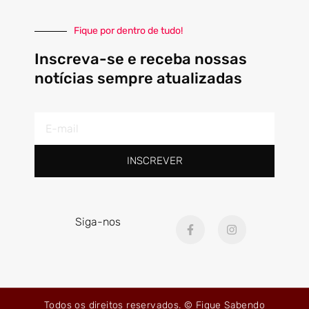
Fique por dentro de tudo!
Inscreva-se e receba nossas
notícias sempre atualizadas
E-
mail
INSCREVER
F
I
Siga-nos
a
n
c
s
e
t
b
a
o
g
o
r
k
a
Todos os direitos reservados. © Fique Sabendo
-
m