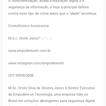
A conscientização, aliada à educação digital e à
segurança da informação, é hoje a principal defesa
contra esse tipo de crime antes que o “abate” aconteça.
Consultoria e Assessoria:
M.S.c. Orvile Júnior” ∴ ⋱ .:.
www.empodereseti.com.br
www.instagram.com/empodereseti
(37) 99938-0008
M.Sc. Orvile Silva de Oliveira Júnior é Diretor Executivo
da Empodere-se Tecnologia, uma empresa líder no
Brasil em soluções abrangentes para segurança digital.