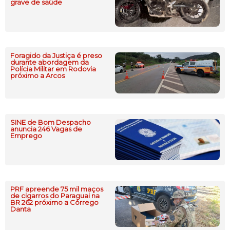
grave de saúde
Foragido da Justiça é preso
durante abordagem da
Polícia Militar em Rodovia
próximo a Arcos
SINE de Bom Despacho
anuncia 246 Vagas de
Emprego
PRF apreende 75 mil maços
de cigarros do Paraguai na
BR 262 próximo a Córrego
Danta