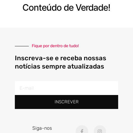
Conteúdo de Verdade!
Fique por dentro de tudo!
Inscreva-se e receba nossas
notícias sempre atualizadas
E-
mail
INSCREVER
F
I
Siga-nos
a
n