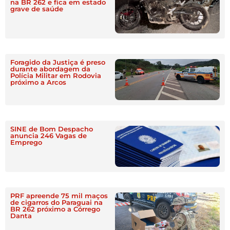
na BR 262 e fica em estado
grave de saúde
Foragido da Justiça é preso
durante abordagem da
Polícia Militar em Rodovia
próximo a Arcos
SINE de Bom Despacho
anuncia 246 Vagas de
Emprego
PRF apreende 75 mil maços
de cigarros do Paraguai na
BR 262 próximo a Córrego
Danta