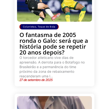
Colunistas
,
Toque de Bola
O fantasma de 2005
ronda o Galo: será que a
história pode se repetir
20 anos depois?
O torcedor atleticano vive dias de
apreensão. A derrota para o Botafogo no
Brasileirão e a permanência do time
próximo da zona de rebaixamento
reacenderam uma l...
27 de setembro de 2025