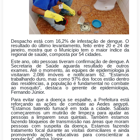
Despacho está com 16,2% de infestação de dengue. O
resultado do último levantamento, feito entre 20 e 24 de
janeiro, mostra que o Município tem o maior índice da
regional de saúde, composta por 54 cidades.
Este ano, oito pessoas tiveram confirmação de dengue. A
Secretaria de Saúde aguarda resultado de outros
exames. Até o momento, as equipes de epidemiologia já
visitaram 2.086 imóveis e notificaram 62. “Estamos
trabalhando duro, mas como 97% dos focos estão dentro
das residências, a população é fundamental no combate
ao mosquito”, destaca o gerente de epidemiologia,
Fernando Júnior.
Para evitar que a doença se espalhe, a Prefeitura está
reforçando as ações de combate ao Aedes aegypti.
“Estamos batendo fumacê em toda a cidade. Sábado
começaremos um mutirão de limpeza para ajudar as
pessoas a limparem seus quintais. Também estamos
fazendo bloqueios de transmissão nas áreas que moram
pessoas com suspeita da doença. Estamos fazendo
tratamento focal durante as visitas domiciliares e ainda
promovendo ações educativas para conscientizar a
população”, afirma Júnior.