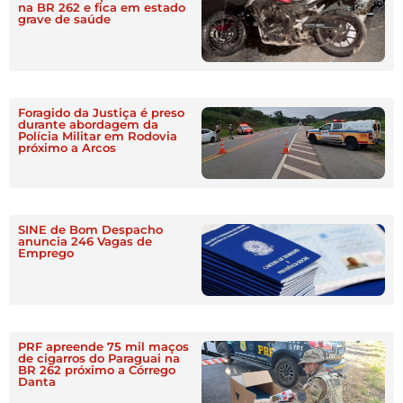
na BR 262 e fica em estado
grave de saúde
Foragido da Justiça é preso
durante abordagem da
Polícia Militar em Rodovia
próximo a Arcos
SINE de Bom Despacho
anuncia 246 Vagas de
Emprego
PRF apreende 75 mil maços
de cigarros do Paraguai na
BR 262 próximo a Córrego
Danta