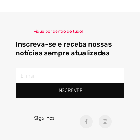
Fique por dentro de tudo!
Inscreva-se e receba nossas
notícias sempre atualizadas
E-
mail
INSCREVER
F
I
Siga-nos
a
n
c
s
e
t
b
a