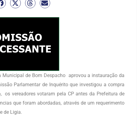
ara Municipal de Bom Despacho aprovou a instauração da
issão Parlamentar de Inquérito que investigou a compra
o, os vereadores votaram pela CP antes da Prefeitura de
úncias que foram abordadas, através de um requerimento
 de Ligia.