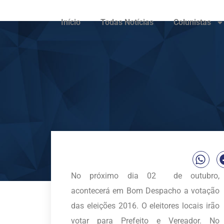
Início
Todas Notícias
Colunistas
No próximo dia 02 de outubro,
acontecerá em Bom Despacho a votação
das eleições 2016. O eleitores locais irão
votar para Prefeito e Vereador. No