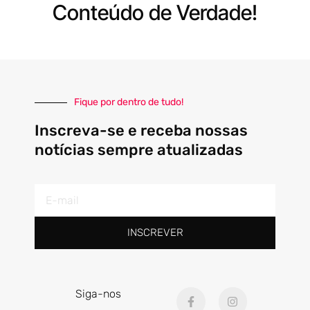
Conteúdo de Verdade!
Fique por dentro de tudo!
Inscreva-se e receba nossas
notícias sempre atualizadas
E-
mail
INSCREVER
F
I
Siga-nos
a
n