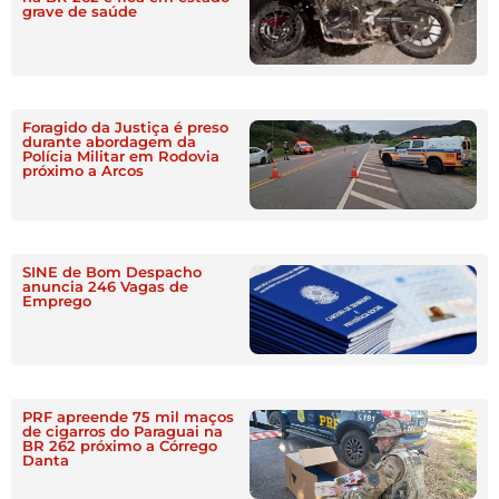
grave de saúde
Foragido da Justiça é preso
durante abordagem da
Polícia Militar em Rodovia
próximo a Arcos
SINE de Bom Despacho
anuncia 246 Vagas de
Emprego
PRF apreende 75 mil maços
de cigarros do Paraguai na
BR 262 próximo a Córrego
Danta