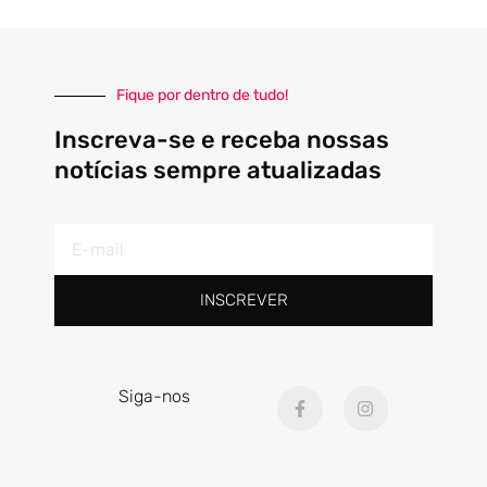
Fique por dentro de tudo!
Inscreva-se e receba nossas
notícias sempre atualizadas
E-
mail
INSCREVER
F
I
Siga-nos
a
n
c
s
e
t
b
a
o
g