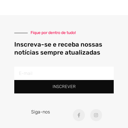
Fique por dentro de tudo!
Inscreva-se e receba nossas
notícias sempre atualizadas
E-
mail
INSCREVER
F
I
Siga-nos
a
n
c
s
e
t