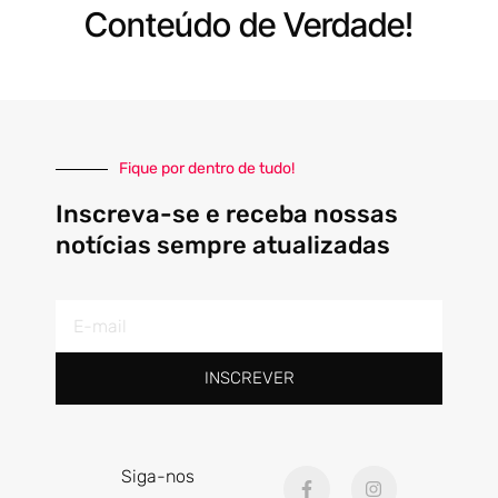
Conteúdo de Verdade!
Fique por dentro de tudo!
Inscreva-se e receba nossas
notícias sempre atualizadas
E-
mail
INSCREVER
F
I
Siga-nos
a
n