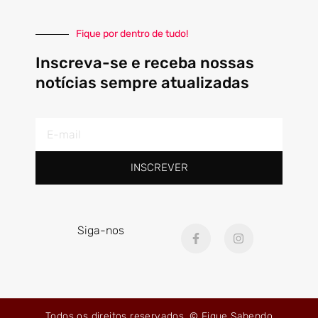
Fique por dentro de tudo!
Inscreva-se e receba nossas
notícias sempre atualizadas
E-
mail
INSCREVER
F
I
Siga-nos
a
n
c
s
e
t
b
a
o
g
o
r
k
a
Todos os direitos reservados. © Fique Sabendo