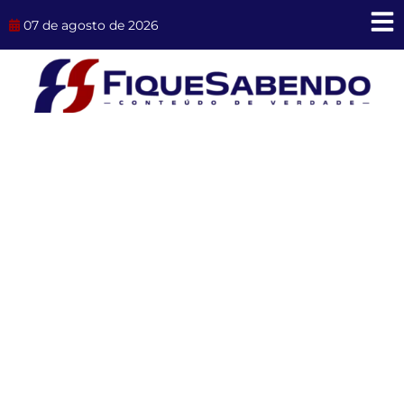
Ir
07 de agosto de 2026
para
o
conteúdo