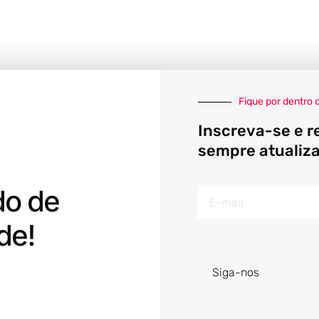
Fique por dentro 
Inscreva-se e r
sempre atualiz
do de
E-
mail
de!
Siga-nos