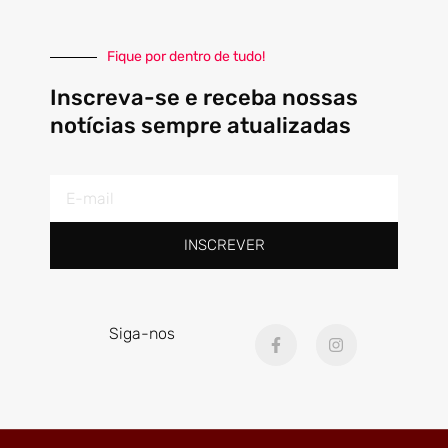
Fique por dentro de tudo!
Inscreva-se e receba nossas
notícias sempre atualizadas
E-
mail
INSCREVER
F
I
Siga-nos
a
n
c
s
e
t
b
a
o
g
o
r
k
a