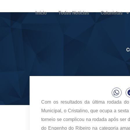
Início
Todas Notícias
Colunistas
C
Com os resultados da última rodada d
Municipal, o Cristalino, que ocupa a sext
torneio se complicou na rodada após ser d
do Engenho do Ribeiro na categoria amad