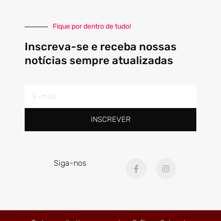
Fique por dentro de tudo!
Inscreva-se e receba nossas
notícias sempre atualizadas
E-
mail
INSCREVER
F
I
Siga-nos
a
n
c
s
e
t
b
a
o
g
o
r
k
a