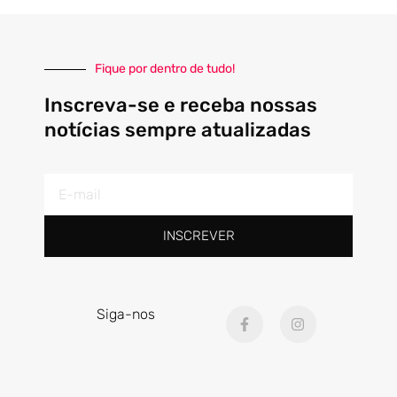
Fique por dentro de tudo!
Inscreva-se e receba nossas
notícias sempre atualizadas
E-
mail
INSCREVER
F
I
Siga-nos
a
n
c
s
e
t
b
a
o
g