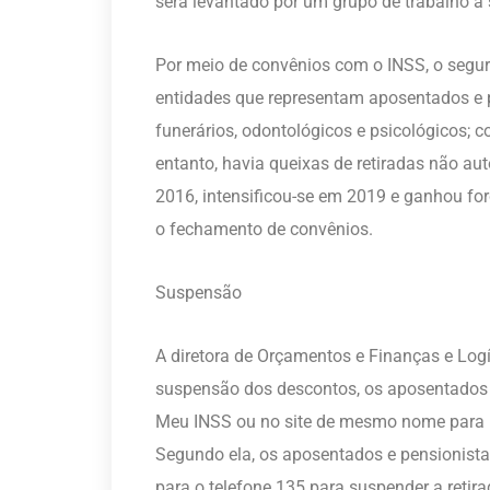
será levantado por um grupo de trabalho a
Por meio de convênios com o INSS, o segu
entidades que representam aposentados e p
funerários, odontológicos e psicológicos; co
entanto, havia queixas de retiradas não 
2016, intensificou-se em 2019 e ganhou fo
o fechamento de convênios.
Suspensão
A diretora de Orçamentos e Finanças e Logí
suspensão dos descontos, os aposentados e
Meu INSS ou no site de mesmo nome para p
Segundo ela, os aposentados e pensionista
para o telefone 135 para suspender a retira