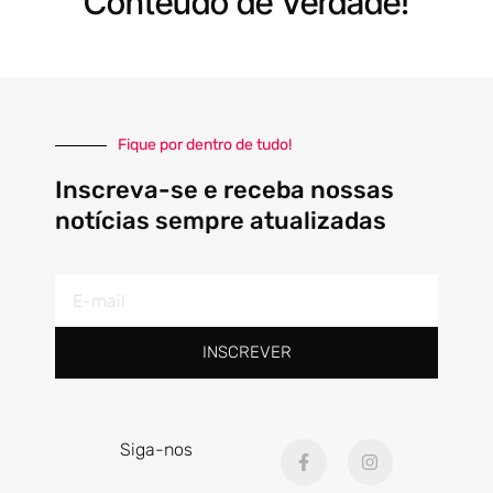
Conteúdo de Verdade!
Fique por dentro de tudo!
Inscreva-se e receba nossas
notícias sempre atualizadas
E-
mail
INSCREVER
F
I
Siga-nos
a
n
c
s