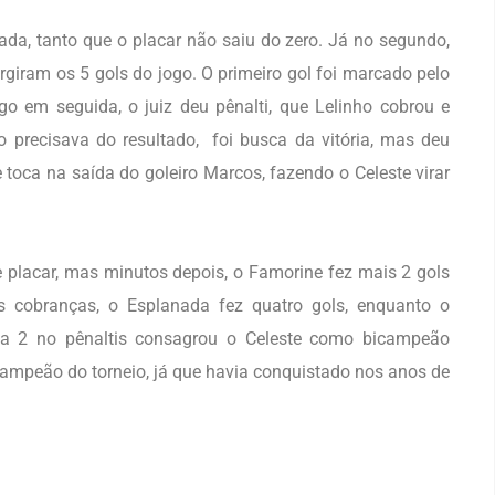
rada, tanto que o placar não saiu do zero. Já no segundo,
giram os 5 gols do jogo. O primeiro gol foi marcado pelo
o em seguida, o juiz deu pênalti, que Lelinho cobrou e
precisava do resultado, foi busca da vitória, mas deu
toca na saída do goleiro Marcos, fazendo o Celeste virar
e placar, mas minutos depois, o Famorine fez mais 2 gols
s cobranças, o Esplanada fez quatro gols, enquanto o
 a 2 no pênaltis consagrou o Celeste como bicampeão
campeão do torneio, já que havia conquistado nos anos de