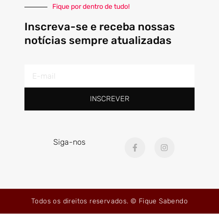
Fique por dentro de tudo!
Inscreva-se e receba nossas
notícias sempre atualizadas
E-
mail
INSCREVER
F
I
Siga-nos
a
n
c
s
e
t
b
a
o
g
o
r
k
a
Todos os direitos reservados. © Fique Sabendo
-
m
f