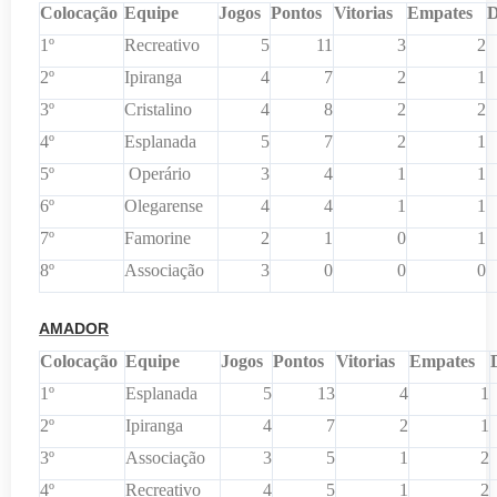
Colocação
Equipe
Jogos
Pontos
Vitorias
Empates
D
1º
Recreativo
5
11
3
2
2º
Ipiranga
4
7
2
1
3º
Cristalino
4
8
2
2
4º
Esplanada
5
7
2
1
5º
Operário
3
4
1
1
6º
Olegarense
4
4
1
1
7º
Famorine
2
1
0
1
8º
Associação
3
0
0
0
AMADOR
Colocação
Equipe
Jogos
Pontos
Vitorias
Empates
1º
Esplanada
5
13
4
1
2º
Ipiranga
4
7
2
1
3º
Associação
3
5
1
2
4º
Recreativo
4
5
1
2