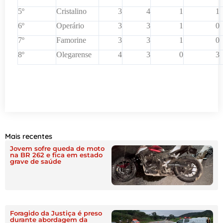
5º
Cristalino
3
4
1
1
6º
Operário
3
3
1
0
7º
Famorine
3
3
1
0
8º
Olegarense
4
3
0
3
Mais recentes
Jovem sofre queda de moto
na BR 262 e fica em estado
grave de saúde
Foragido da Justiça é preso
durante abordagem da