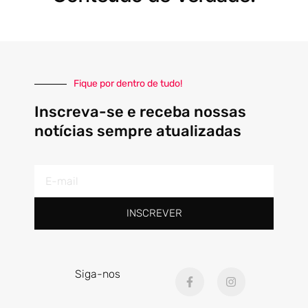
Fique por dentro de tudo!
Inscreva-se e receba nossas
notícias sempre atualizadas
E-
mail
INSCREVER
F
I
Siga-nos
a
n
c
s
e
t