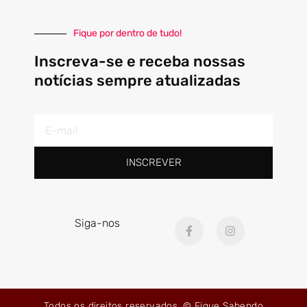
Fique por dentro de tudo!
Inscreva-se e receba nossas
notícias sempre atualizadas
E-
mail
INSCREVER
F
I
Siga-nos
a
n
c
s
e
t
b
a
o
g
o
r
k
a
Todos os direitos reservados. © Fique Sabendo