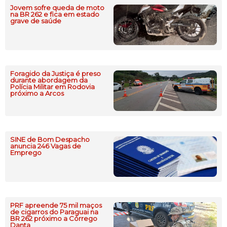
Jovem sofre queda de moto
na BR 262 e fica em estado
grave de saúde
Foragido da Justiça é preso
durante abordagem da
Polícia Militar em Rodovia
próximo a Arcos
SINE de Bom Despacho
anuncia 246 Vagas de
Emprego
PRF apreende 75 mil maços
de cigarros do Paraguai na
BR 262 próximo a Córrego
Danta