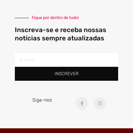
Fique por dentro de tudo!
Inscreva-se e receba nossas
notícias sempre atualizadas
E-
mail
INSCREVER
F
I
Siga-nos
a
n
c
s
e
t
b
a
o
g
o
r
k
a