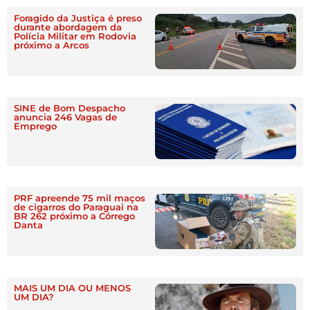
Foragido da Justiça é preso
durante abordagem da
Polícia Militar em Rodovia
próximo a Arcos
SINE de Bom Despacho
anuncia 246 Vagas de
Emprego
PRF apreende 75 mil maços
de cigarros do Paraguai na
BR 262 próximo a Córrego
Danta
MAIS UM DIA OU MENOS
UM DIA?