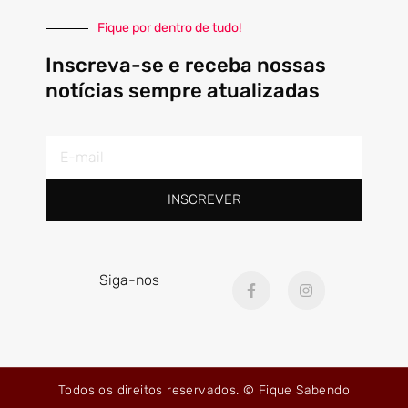
Fique por dentro de tudo!
Inscreva-se e receba nossas
notícias sempre atualizadas
E-
mail
INSCREVER
F
I
Siga-nos
a
n
c
s
e
t
b
a
o
g
o
r
k
a
Todos os direitos reservados. © Fique Sabendo
-
m