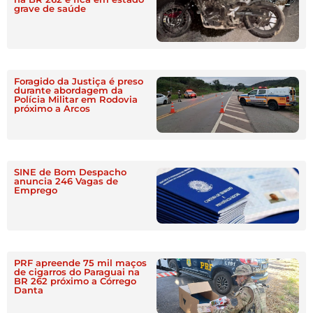
grave de saúde
Foragido da Justiça é preso
durante abordagem da
Polícia Militar em Rodovia
próximo a Arcos
SINE de Bom Despacho
anuncia 246 Vagas de
Emprego
PRF apreende 75 mil maços
de cigarros do Paraguai na
BR 262 próximo a Córrego
Danta