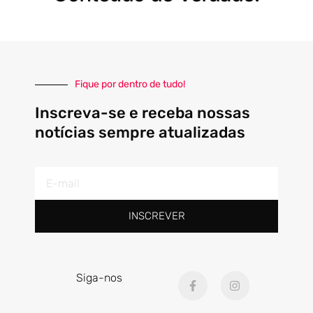
Fique por dentro de tudo!
Inscreva-se e receba nossas
notícias sempre atualizadas
E-
mail
INSCREVER
F
I
Siga-nos
a
n
c
s
e
t