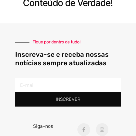
Conteúdo de Verdade!
Fique por dentro de tudo!
Inscreva-se e receba nossas
notícias sempre atualizadas
E-
mail
INSCREVER
F
I
Siga-nos
a
n
c
s