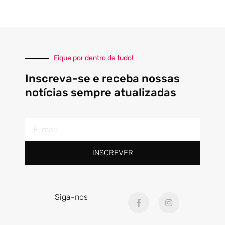
Fique por dentro de tudo!
Inscreva-se e receba nossas
notícias sempre atualizadas
E-
mail
INSCREVER
F
I
Siga-nos
a
n
c
s
e
t