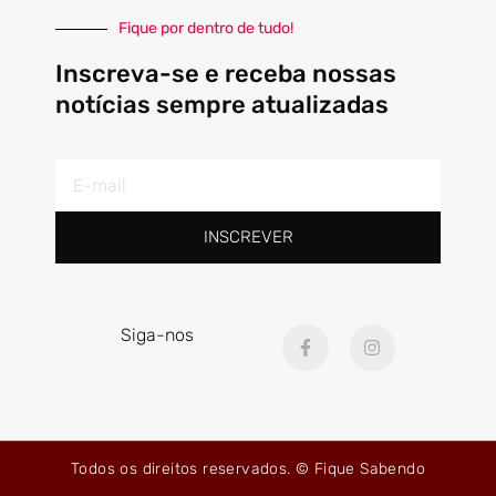
Fique por dentro de tudo!
Inscreva-se e receba nossas
notícias sempre atualizadas
E-
mail
INSCREVER
F
I
Siga-nos
a
n
c
s
e
t
b
a
o
g
o
r
k
a
Todos os direitos reservados. © Fique Sabendo
-
m
f