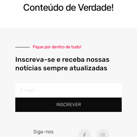
Conteúdo de Verdade!
Fique por dentro de tudo!
Inscreva-se e receba nossas
notícias sempre atualizadas
E-
mail
INSCREVER
F
I
Siga-nos
a
n