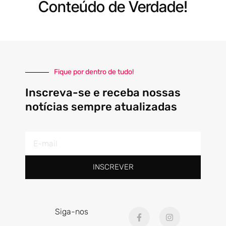
Conteúdo de Verdade!
Fique por dentro de tudo!
Inscreva-se e receba nossas
notícias sempre atualizadas
E-
mail
INSCREVER
F
I
Siga-nos
a
n