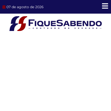
Ir
07 de agosto de 2026
para
o
conteúdo